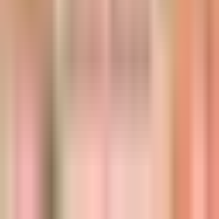
Thursday, 23 December 2021
·
23:00
Tel Aviv-Yafo, Israel
חמישי של ריקודים באווירת הקריסמס
Sunflowers זו הפקה שיודעת איך לעשות שמח
23\12\2021
מומלץ לקנות כרטיסים מראש
Organized by
Sunflowers
Tel Aviv-Yafo, Israel
Continue to Checkout
Privacy Policy
Terms of Service
Accessibility
Sign in
©
2026
Chillz
.
All rights reserved.