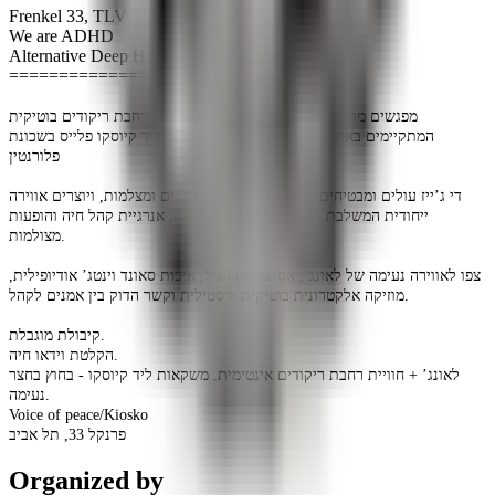
Frenkel 33, TLV
We are ADHD
Alternative Deep Hypnotic Dancers
==============================
מפגשים מוזיקה אלקטרונית מוקלטים וחוויית רחבת ריקודים בוטיקית
המתקיימים באולפן הקלטות וינטג’ בתל אביב ליד קיוסקו פלייס בשכונת
פלורנטין
די ג’ייז עולים ומבטיחים מופיעים מול קהל מוזמנים ומצלמות, ויוצרים אווירה
ייחודית המשלבת תרבות מוזיקה מחתרתית, אנרגיית קהל חיה והופעות
מצולמות.
צפו לאווירה נעימה של לאונג’, אסתטיקת ויניל, איכות סאונד וינטג’ אודיופילית,
מוזיקה אלקטרונית בוטיקית ורסטילית וקשר הדוק בין אמנים לקהל.
קיבולת מוגבלת.
הקלטת וידאו חיה.
לאונג’ + חוויית רחבת ריקודים אינטימית. משקאות ליד קיוסקו - בחוץ בחצר
נעימה.
Voice of peace/Kiosko
פרנקל 33, תל אביב
Organized by