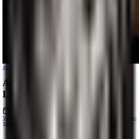
ADHD Productions
ADHD AUDITIONS 001 /
LIVE DJ FILMING
Thursday, 28 May 2026
·
19:00 – 23:55
HaRav Yizkhak
Yedidya Frenkel 33 · HaRav Yizkhak Yedidya Frenkel 33, Tel Aviv-
Yafo, Israel