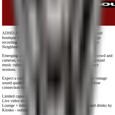
ADHD Auditions is an intimate live-recorded DJ sessions and
boutique dance-floor experience taking place inside a vintage
recording studio in Tel Aviv near Kiosko place in Florentine
Neighborhood.
Emerging and Rising Star DJs perform in front of invited crowd and
cameras, creating a unique atmosphere that blends underground
music culture, live audience energy and filmed performance
sessions.
Expect a cozy lounge setting, vinyl aesthetics, audiophile vintage
sound quality, boutique versatile electronic music and a close
connection between artists and audience.
Limited capacity.
Live video recording.
Lounge + intimate dance-floor experience. Beverages and drinks by
Kiosko - outside in cozy yard.