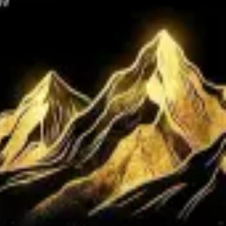
יום שישי, 15 במאי 2026
·
13:00 – 16:00
Callas · דרך מנחם בגין 37, תל אביב-יפו, ישראל
בואו להנות מבראנץ' אירוויזיוני מיוחד
לשחק בשעשועון טריוויה לייב, לשתות ולאכול עם מוזיקת אירוויזיון מכל הזמ
הכניסה ללא עלות
החל מהשעה 13:00
לפרטים על כל אירועי יורופסט 2026
פסטיבל האירוויזיון של ישראל
WWW.PIPIBLOGS.COM