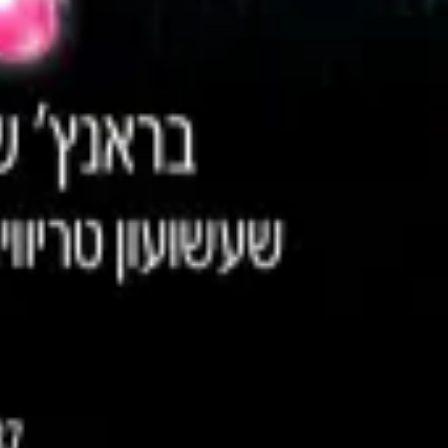
בראנץ' אירוויזיון | Eurovision Brunch