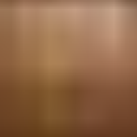
Cerveza · Dizengoff St