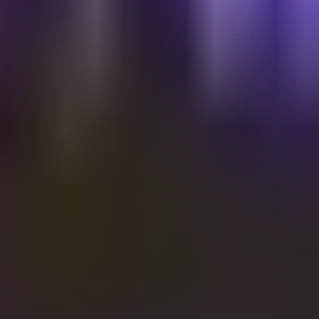
Shalvata
Thursday @Shalvata 03/06