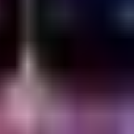
יום שלישי, 21 בדצמבר 2021
·
20:00
St 30, Tel Aviv-Yafo, Israel
מאורגן על ידי
Emesh
Lilienblum St 30, Tel Aviv-Yafo, Israel
המשך לרכישה
מדיניות פרטיות
תנאי שימוש
נגישות
התחברות
©
2026
Chillz
.
כל הזכויות שמורות.