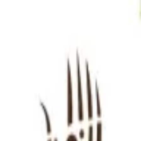
התחברות
עב
Toggle theme
LED IT BE
המשך לרכישה
מדיניות פרטיות
תנאי שימוש
נגישות
התחברות
©
2026
Chillz
.
כל הזכויות שמורות.