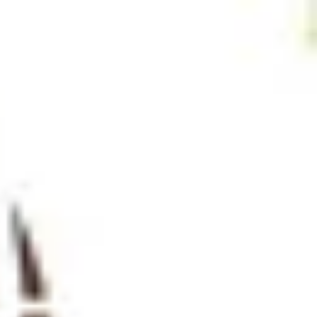
התחברות
עב
Toggle theme
Muhayem Jar Camp Neighbor
המשך לרכישה
מדיניות פרטיות
תנאי שימוש
נגישות
התחברות
©
2026
Chillz
.
כל הזכויות שמורות.