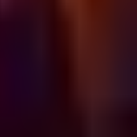
Dungeon
Dungeon host Famnisha